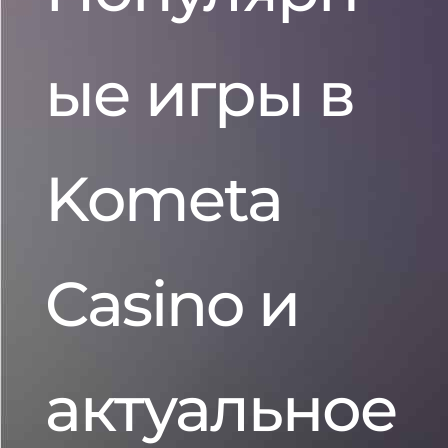
ые игры в
Kometa
Casino и
актуальное