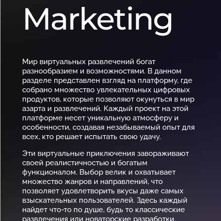
Marketing
Мир виртуальных развлечений богат
разнообразием и возможностями. В данном
разделе представлен взгляд на платформу, где
собрано множество увлекательных цифровых
продуктов, которые позволяют окунуться в мир
азарта и развлечений. Каждый проект на этой
платформе несет уникальную атмосферу и
особенности, создавая незабываемый опыт для
всех, кто решает испытать свою удачу.
Эти виртуальные приключения завораживают
своей реалистичностью и богатым
функционалом. Выбор велик и охватывает
множество жанров и направлений, что
позволяет удовлетворить вкусы даже самых
взыскательных пользователей. Здесь каждый
найдет что-то по душе, будь то классические
развлечения или новаторские разработки.