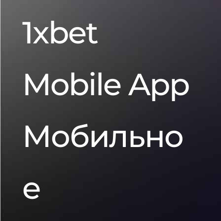
1xbet
Mobile App
Мобильно
е