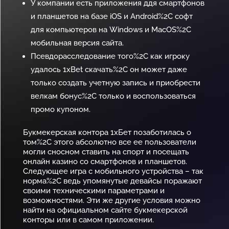
У компании есть приложения ддя смартфонов
и планшетов на базе iOS и Android%2C софт
для компьютеров на Windows и MacOS%2C
мобильная версия сайта.
Псевдорасследование того%2C как игроку
удалось 1xBet скачать%2C он может даже
только создать учетную запись и приобрести
велкам бонус%2C только и воспользоваться
промо купоном.
Букмекерская контора 1хБет позаботилась о
том%2C этого абсолютно все ее пользователи
могли сносном ставить на спорт и посещать
онлайн казино со смартфонов и планшетов.
Следующее игра с мобильного устройства – так
норма%2C ведь упомянутые девайсы поражают
своими техническими параметрами и
возможностями. Эти же другие условия можно
найти на официальном сайте букмекерской
конторы или в самом приложении.