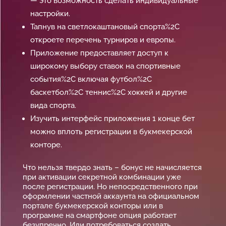
— это возможность сделать индивидуальные
настройки.
Тапнув на светлокаштановый спорта%2C
откроете перечень турниров и европы.
Приложение предоставляет доступ к
широкому выбору ставок на спортивные
события%2C включая футбол%2C
баскетбол%2C теннис%2C хоккей и другие
вида спорта.
Изучить интерфейс приложения 1 конце бет
можно вплоть регистрации в букмекерской
конторе.
Что нельзя твердо знать – бонус не начисляется
при активации секретной комбинации уже
после регистрации. Но непосредственного при
оформлении частной аккаунта на официальном
портале букмекерской конторы или в
программе на смартфоне опция работает
безупречно. Или потребоваться создать