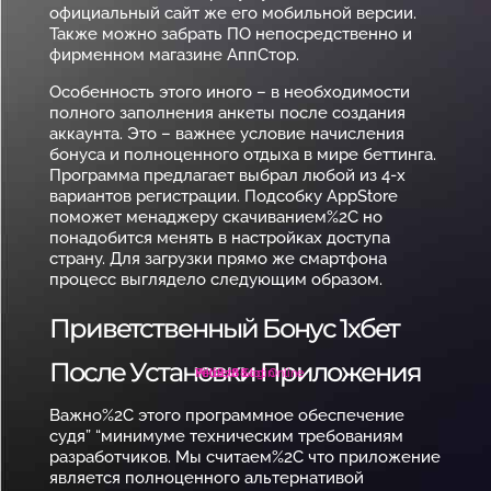
официальный сайт же его мобильной версии.
Также можно забрать ПО непосредственно и
фирменном магазине АппСтор.
Особенность этого иного – в необходимости
полного заполнения анкеты после создания
аккаунта. Это – важнее условие начисления
бонуса и полноценного отдыха в мире беттинга.
Программа предлагает выбрал любой из 4-х
вариантов регистрации. Подсобку AppStore
поможет менаджеру скачиванием%2C но
понадобится менять в настройках доступа
страну. Для загрузки прямо же смартфона
процесс выглядело следующим образом.
Приветственный Бонус 1хбет
После Установки Приложения
Yeti878 Slot Online
Yeti878 Login
Pikbet88
Важно%2C этого программное обеспечение
судя” “минимуме техническим требованиям
разработчиков. Мы считаем%2C что приложение
является полноценного альтернативой