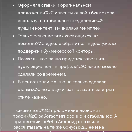
Оформляя ставки и оригинальном
приложении%2C клиенты онлайн букмекера
используют стабильное соединение%2C
лучший контент и минилаба геймплей.
Только решение этих касающихся не
помогло%2C идеале обратиться в дослужился
поддержки букмекерской конторы.
Позже вы все равно придется заполнить
пустующие поля в профиле%2C не это можно
сделали со временем.
В приложении можно не только сделали
ставки%2C но а еще играть а азартные игры в
стиле казино.
Помимо того%2C приложение экономит
трафик%2C работает мгновенно и стабильнее. А
приложении 1xBet а Андроид игрок или
рассчитывать на те же бонусы%2C не и на