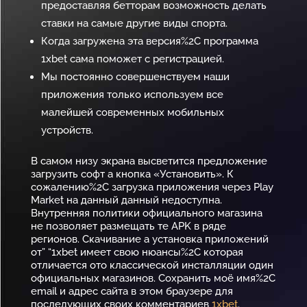
предоставляя бетторам возможность делать
ставки на самые другие виды спорта.
Когда загружена эта версия%2C программа
1xbet сама поможет с регистрацией.
Мы постоянно совершенствуем наши
приложения только используем все
малейшей современных мобильных
устройств.
В самом низу экрана высветится предложение
загрузить софт а кнопка «Установить». К
сожалению%2C загрузка приложения через Play
Market на данный данный недоступна.
Внутренняя политики официального магазина
не позволяет размещать те APK в ряде
регионов. Скачивание а установка приложений
от” “1xbet имеет свою нюансы%2C которая
отличается ото классической инсталляции один
официальных магазинов. Сохранить моё имя%2C
email и адрес сайта в этом браузере для
последующих своих комментариев
1xbet
.