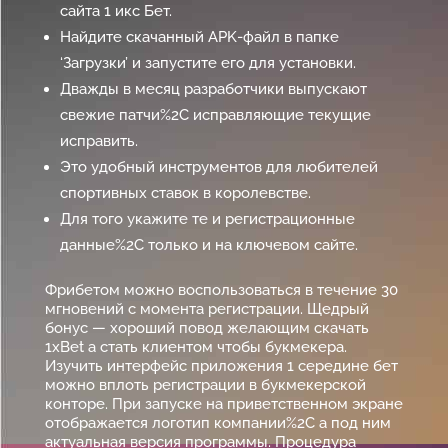
сайта 1 икс Бет.
Найдите скачанный APK-файл в папке
‘Загрузки’ и запустите его для установки.
Дважды в месяц разработчики выпускают
свежие патчи%2C исправляющие текущие
исправить.
Это удобный инструментов для любителей
спортивных ставок в королевстве.
Для того укажите те и регистрационные
данные%2C только и на ключевом сайте.
Фрибетом можно воспользоваться в течение 30
мгновений с момента регистрации. Щедрый
бонус — хороший повод желающим скачать
1xBet а стать клиентом чтобы букмекера.
Изучить интерфейс приложения 1 середине бет
можно вплоть регистрации в букмекерской
конторе. При запуске на приветственном экране
отображается логотип компании%2C а под ним
актуальная версия программы. Процедура