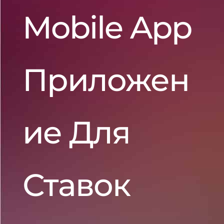
Mobile App
Приложен
ие Для
Ставок