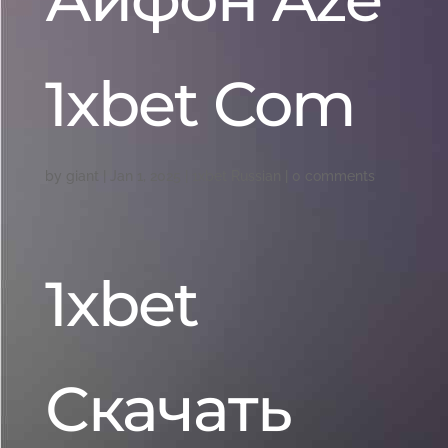
1xbet Com
by
giant
|
Jan 1, 2025
|
1xbet Russian
|
0 comments
1xbet
Скачать