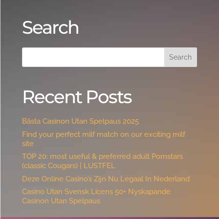
Search
Recent Posts
Bästa Casinon Utan Spelpaus 2025
Find your perfect milf match on our exciting milf
site
TOP 20: most useful & preferred adult Pornstars
(classic Cougars) | LUSTFEL
Deze Online Casino’s Zijn Nu Legaal In Nederland
Casino Utan Svensk Licens 50+ Nyskapande
Casinon Utan Spelpaus ️