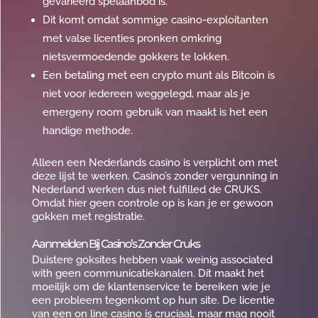
gevarieerd spelaanbod is.
Dit komt omdat sommige casino-exploitanten
met valse licenties pronken omkring
nietsvermoedende gokkers te lokken.
Een betaling met een crypto munt als Bitcoin is
niet voor iedereen weggelegd, maar als je
emergeny room gebruik van maakt is het een
handige methode.
Alleen een Nederlands casino is verplicht om met
deze lijst te werken. Casino’s zonder vergunning in
Nederland werken dus niet fulfilled de CRUKS.
Omdat hier geen controle op is kan je er gewoon
gokken met registratie.
Aanmelden Bij Casino’s Zonder Cruks
Duistere goksites hebben vaak weinig associated
with geen communicatiekanalen. Dit maakt het
moeilijk om de klantenservice te bereiken wie je
een probleem tegenkomt op hun site. De licentie
van een on line casino is cruciaal, maar mag nooit