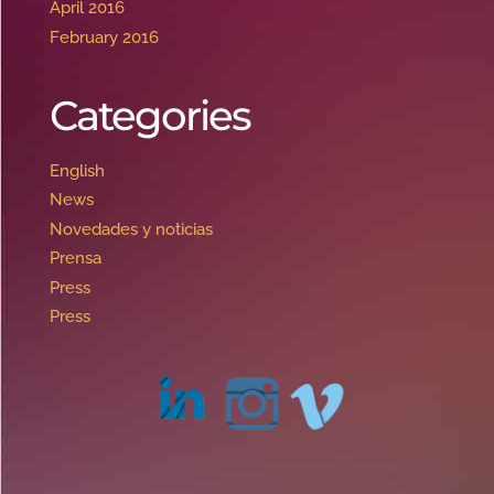
April 2016
February 2016
Categories
English
News
Novedades y noticias
Prensa
Press
Press