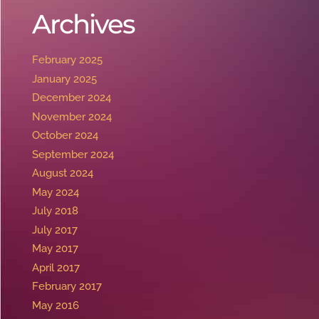
Archives
February 2025
January 2025
December 2024
November 2024
October 2024
September 2024
August 2024
May 2024
July 2018
July 2017
May 2017
April 2017
February 2017
May 2016