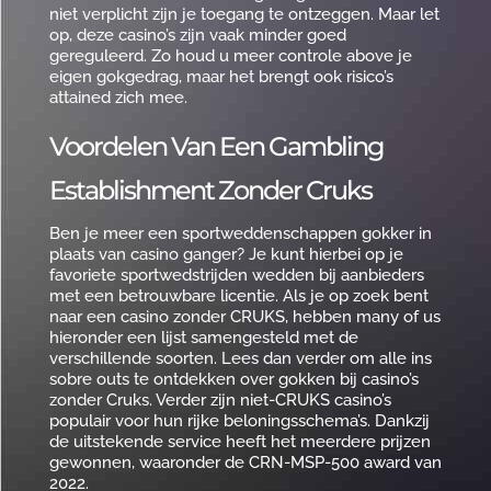
niet verplicht zijn je toegang te ontzeggen. Maar let
op, deze casino’s zijn vaak minder goed
gereguleerd. Zo houd u meer controle above je
eigen gokgedrag, maar het brengt ook risico’s
attained zich mee.
Voordelen Van Een Gambling
Establishment Zonder Cruks
Ben je meer een sportweddenschappen gokker in
plaats van casino ganger? Je kunt hierbei op je
favoriete sportwedstrijden wedden bij aanbieders
met een betrouwbare licentie. Als je op zoek bent
naar een casino zonder CRUKS, hebben many of us
hieronder een lijst samengesteld met de
verschillende soorten. Lees dan verder om alle ins
sobre outs te ontdekken over gokken bij casino’s
zonder Cruks. Verder zijn niet-CRUKS casino’s
populair voor hun rijke beloningsschema’s. Dankzij
de uitstekende service heeft het meerdere prijzen
gewonnen, waaronder de CRN-MSP-500 award van
2022.