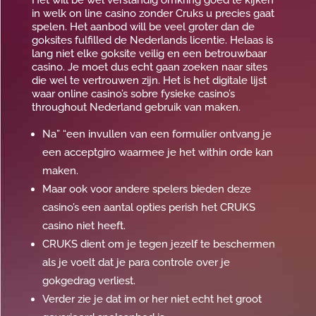
Het will be wel verstandig omkring goed te kijken
in welk on line casino zonder Cruks u precies gaat
spelen. Het aanbod will be veel groter dan de
goksites fulfilled de Nederlands licentie. Helaas is
lang niet elke goksite veilig en een betrouwbaar
casino. Je moet dus echt gaan zoeken naar sites
die wel te vertrouwen zijn. Het is het digitale lijst
waar online casino’s sobre fysieke casino’s
throughout Nederland gebruik van maken.
Na” “een invullen van een formulier ontvang je
een acceptgiro waarmee je het within orde kan
maken.
Maar ook voor andere spelers bieden deze
casino’s een aantal opties perish het CRUKS
casino niet heeft.
CRUKS dient om je tegen jezelf te beschermen
als je voelt dat je para controle over je
gokgedrag verliest.
Verder zie je dat im or her niet echt het groot