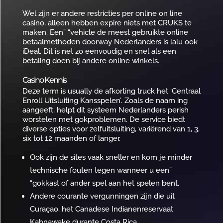
Wel zijn er andere restricties per online on line
casino, alleen hebben expire niets met CRUKS te
maken. Een” “vehicle de meest gebruikte online
betaalmethoden doorway Nederlanders is lalu ook
iDeal. Dit is net zo eenvoudig en snel als een
betaling doen bij andere online winkels.
Casino Kennis
Deze term is usually de afkorting truck het ‘Centraal
Enroll Uitsluiting Kansspelen’. Zoals de naam ing
aangeeft, helpt dit systeem Nederlanders perish
worstelen met gokproblemen. De service biedt
diverse opties voor zelfuitsluiting, variërend van 1, 3,
six tot 12 maanden of langer.
Ook zijn de sites vaak sneller en kom je minder
technische fouten tegen wanneer u een”
“gokkast of ander spel aan het spelen bent.
Andere courante vergunningen zijn die uit
Curaçao, het Canadese Indianenreservaat
Kahnawake durante Costa Rica.