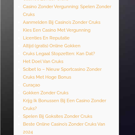
Casino Zonder Vergunning: Spelen Zonder
Cruks
Aanmelden Bij Casino’s Zonder Cruks
Kies Een Casino Met Vergunning
Licenties En Reputatie
Altijd (gratis) Online Gokken
Cruks Legaal Stopzetten: Kan Dat?
Het Doel Van Cruks
Scibet Io – Nieuw Sportcasino Zonder
Cruks Met Hoge Bonus
Curaçao
Gokken Zonder Cruks
Krijg Ik Bonussen Bij Een Casino Zonder
Cruks?
Spelen Bij Goksites Zonder Cruks
Beste Online Casino’s Zonder Cruks Van
2024