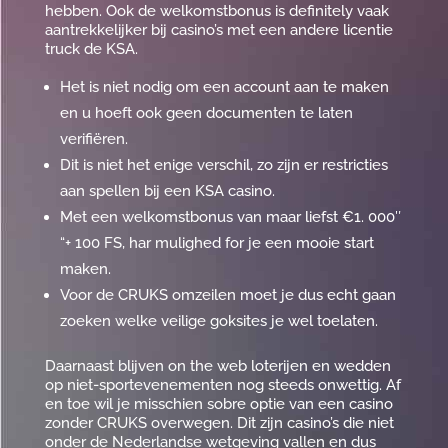
hebben. Ook de welkomstbonus is definitely vaak
aantrekkelijker bij casino’s met een andere licentie
truck de KSA.
Het is niet nodig om een account aan te maken
en u hoeft ook geen documenten te laten
verifiëren.
Dit is niet het enige verschil, zo zijn er restricties
aan spellen bij een KSA casino.
Met een welkomstbonus van maar liefst €1. 000″
“+ 100 FS, har mulighed for je een mooie start
maken.
Voor de CRUKS omzeilen moet je dus echt gaan
zoeken welke veilige goksites je wel toelaten.
Daarnaast blijven on the web loterijen en wedden
op niet-sportevenementen nog steeds onwettig. Af
en toe wil je misschien sobre optie van een casino
zonder CRUKS overwegen. Dit zijn casino’s die niet
onder de Nederlandse wetgeving vallen en dus