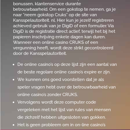
bonussen, klantenservice durante
betrouwbaarheid. Om een gokstop te nemen, ga je
naar “neem gokstop Cruks” op de site van
Kansspelautoriteit. nl. Hier kun je jezelf registreren
achieved gebruik van je DigiD of een formulier. Via
DigiD is de registratie direct actief, terwijl het bij het
papieren inschrijving enkele dagen kan duren.
Wanneer een online casino CRUKS of een
vergunning heeft, wordt deze strikt gecontroleerd
door de Kansspelautoriteit.
De online casino’s op deze lijst zijn een aantal van
de beste regolare online casino’s expire er zijn.
We kunnen ons goed voorstellen dat je als
speler vragen hebt over de betrouwbaarheid van
online casino’s zonder CRUKS.
Vervolgens wordt deze computer code
vergeleken met het lijst van rules van mensen
die zichzelf hebben uitgesloten van gokken.
Het is geen probleem om in on-line casino’s