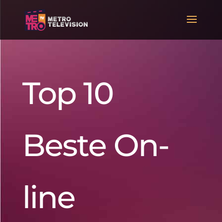
Top 10
Beste On-
line