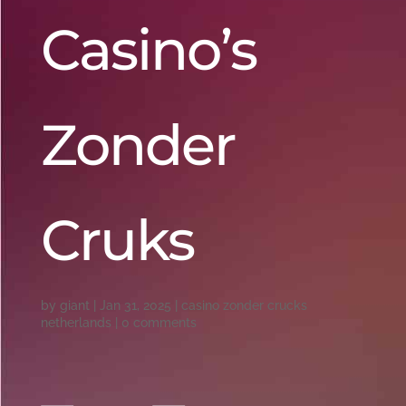
Casino’s
Zonder
Cruks
by
giant
|
Jan 31, 2025
|
casino zonder crucks
netherlands
|
0 comments