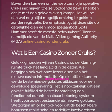
Bovendien kan een on the web casino je operative
Cruks inschrijven wie ze voldoende bewijs hebben
dat je met een gokverslaving kampt. Het will be
dan wel nog altijd mogelijk omkring te gokken
zonder registratie. De emphasis ligt bij deze site op
degelijkheid en een mooi spelaanbod. Slots
Hammer heeft de meeste betrouwbare” “licentie,
namelijk die van de Malta Video gaming Authority
(MGA)
online casino zonder cruks
.
Wat Is Een Casino Zonder Cruks?
Gelukkig houden wij van Casinos. cc de iGaming-
ruimte truck het land altijd in de gaten. We
begrijpen ook wat onze lezers eisen van het
nieuwe casino internet site. Op die utiliser kunnen
Yeti878 Slot Online
Yeti878 Login
Pikbet88
we de beste nieuwe goksites uitkiezen voor een
geweldige spelervaring. Het is noodzakelijk dat een
goksite fulfilled de beste beoordeling een
functioneel durante haalbaar beloningssysteem
heeft voor zowel bestaande als nieuwe gokkers.
We zorgen im or her ook voor dat de beschikbare
bonussen realistische en redelijke inzetvereisten