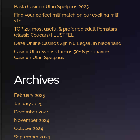
Bästa Casinon Utan Spelpaus 2025
Find your perfect milf match on our exciting milf
site
TOP 20: most useful & preferred adult Pornstars
(classic Cougars) | LUSTFEL
Deze Online Casino’s Zijn Nu Legaal In Nederland
Casino Utan Svensk Licens 50+ Nyskapande
Casinon Utan Spelpaus ️
Archives
February 2025
January 2025
December 2024
November 2024
October 2024
September 2024