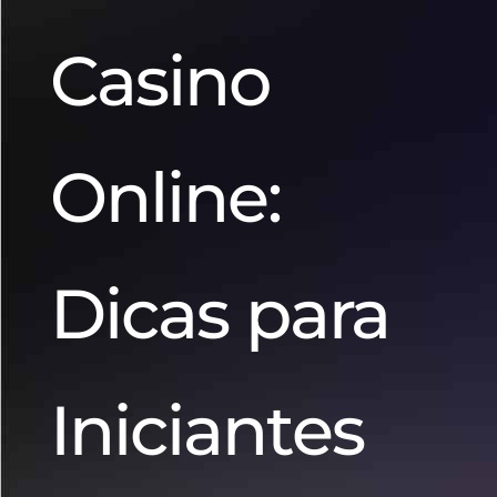
Casino
Online:
Dicas para
Iniciantes