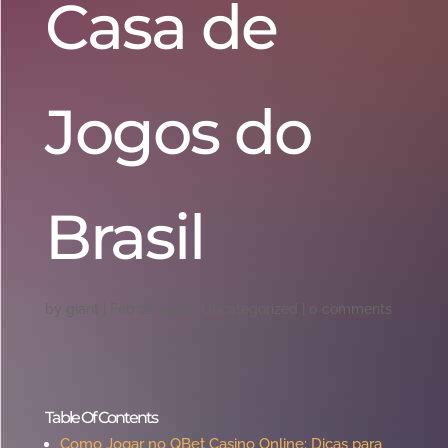
Casa de
Jogos do
Brasil
by
giant
|
Feb 21, 2025
|
Uncategorized
|
0 comments
Table Of Contents
Como Jogar no QBet Casino Online: Dicas para