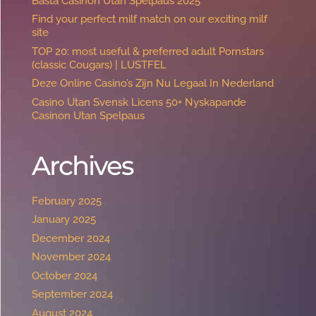
Bästa Casinon Utan Spelpaus 2025
Find your perfect milf match on our exciting milf
site
TOP 20: most useful & preferred adult Pornstars
(classic Cougars) | LUSTFEL
Deze Online Casino’s Zijn Nu Legaal In Nederland
Casino Utan Svensk Licens 50+ Nyskapande
Casinon Utan Spelpaus ️
Archives
February 2025
January 2025
December 2024
November 2024
October 2024
September 2024
August 2024