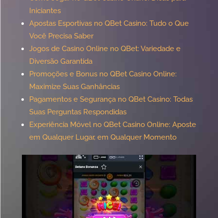
Iniciantes
Apostas Esportivas no QBet Casino: Tudo o Que
Você Precisa Saber
Jogos de Casino Online no QBet: Variedade e
Diversão Garantida
Promoções e Bonus no QBet Casino Online:
Maximize Suas Ganhâncias
Pagamentos e Segurança no QBet Casino: Todas
Suas Perguntas Respondidas
Experiência Móvel no QBet Casino Online: Aposte
em Qualquer Lugar, em Qualquer Momento