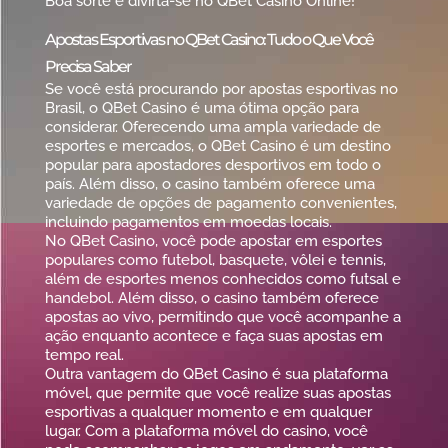
Boa sorte e divirta-se no QBet Casino Online!
Apostas Esportivas no QBet Casino: Tudo o Que Você
Precisa Saber
Se você está procurando por apostas esportivas no
Brasil, o QBet Casino é uma ótima opção para
considerar. Oferecendo uma ampla variedade de
esportes e mercados, o QBet Casino é um destino
popular para apostadores desportivos em todo o
país. Além disso, o casino também oferece uma
variedade de opções de pagamento convenientes,
incluindo pagamentos em moedas locais.
No QBet Casino, você pode apostar em esportes
populares como futebol, basquete, vôlei e tennis,
além de esportes menos conhecidos como futsal e
handebol. Além disso, o casino também oferece
apostas ao vivo, permitindo que você acompanhe a
ação enquanto acontece e faça suas apostas em
tempo real.
Outra vantagem do QBet Casino é sua plataforma
móvel, que permite que você realize suas apostas
esportivas a qualquer momento e em qualquer
lugar. Com a plataforma móvel do casino, você