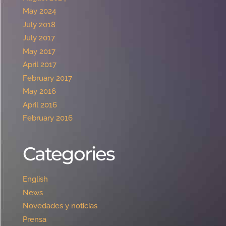
May 2024
July 2018
July 2017
May 2017
April 2017
February 2017
May 2016
April 2016
February 2016
Categories
English
News
Novedades y noticias
Prensa