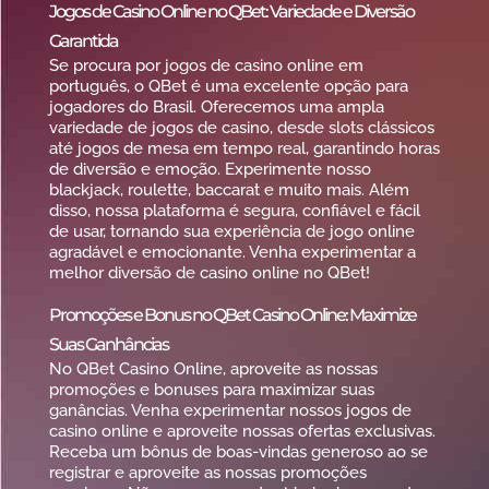
Jogos de Casino Online no QBet: Variedade e Diversão
Garantida
Se procura por jogos de casino online em
português, o QBet é uma excelente opção para
jogadores do Brasil. Oferecemos uma ampla
variedade de jogos de casino, desde slots clássicos
até jogos de mesa em tempo real, garantindo horas
de diversão e emoção. Experimente nosso
blackjack, roulette, baccarat e muito mais. Além
disso, nossa plataforma é segura, confiável e fácil
de usar, tornando sua experiência de jogo online
agradável e emocionante. Venha experimentar a
melhor diversão de casino online no QBet!
Promoções e Bonus no QBet Casino Online: Maximize
Suas Ganhâncias
No QBet Casino Online, aproveite as nossas
promoções e bonuses para maximizar suas
ganâncias. Venha experimentar nossos jogos de
casino online e aproveite nossas ofertas exclusivas.
Receba um bônus de boas-vindas generoso ao se
registrar e aproveite as nossas promoções