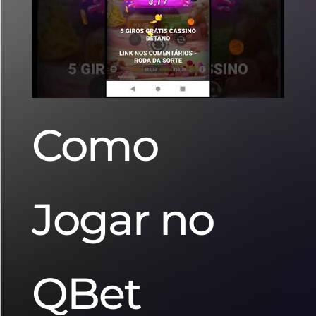
Como
Jogar no
QBet